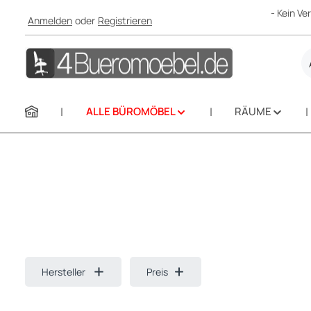
- Kein V
Anmelden
oder
Registrieren
m Hauptinhalt springen
Zur Suche springen
Zur Hauptnavigation springen
ALLE BÜROMÖBEL
RÄUME
Hersteller
Preis