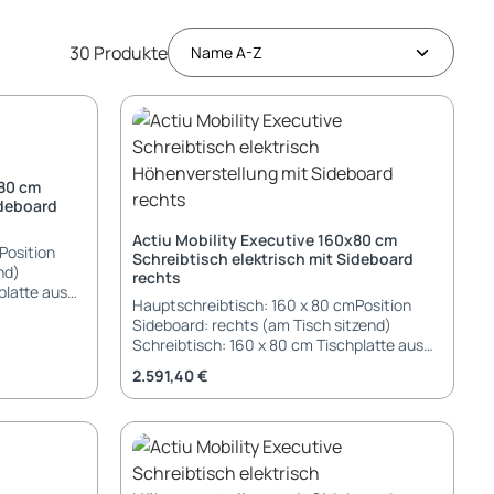
30 Produkte
x80 cm
ideboard
Actiu Mobility Executive 160x80 cm
Position
Schreibtisch elektrisch mit Sideboard
nd)
rechts
Hauptschreibtisch: 160 x 80 cmPosition
Sideboard: rechts (am Tisch sitzend)
 bis 128 cm)
Schreibtisch: 160 x 80 cm Tischplatte aus
r oder
Melamin oder HPL elektrische
Aufpreis)
Regulärer Preis:
2.591,40 €
Höhenverstellung stufenlos (64 bis 128 cm)
rung 2-
Bedienung per UP-/Down-Taster oder
adratisch
Display-Memory-Taster (gegen Aufpreis)
tor pro
Optional mit BLUETOOTH Steuerung 2-
stufige (3-teilige) Hubsäule quadratisch
 aus Melamin
Gestell mit 2 Motoren, je ein Motor pro