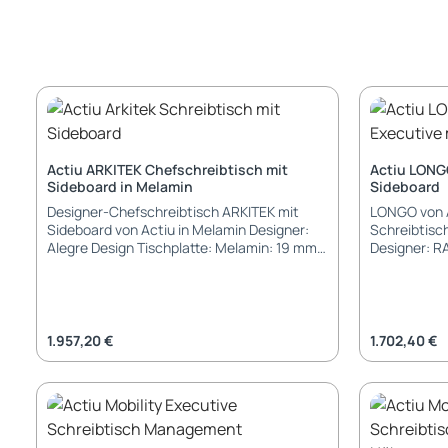
Actiu ARKITEK Chefschreibtisch mit
Actiu LONG
Sideboard in Melamin
Sideboard
Designer-Chefschreibtisch ARKITEK mit
LONGO von A
Sideboard von Actiu in Melamin Designer:
Schreibtisc
Alegre Design Tischplatte: Melamin: 19 mm
Designer: 
mit 2 mm ABS-Kante Gestell Aluminium
Information: Das Anbau-Sideboard ka
Traversengestell in pulverbeschichtet,
sowohl links
poliert oder verchromt Füße: Gleiter
stehen "reve
verchromt mit Anti-Rutsch-Pad
gibt es keinen Ka
Elektrifizierung: Kabeldurchlass
Melamin: 19
Regulärer Preis:
Regulärer Pr
1.957,20 €
1.702,40 €
durchgehend weiss oder silber (gegen
verschieden
Aufpreis) Kabelwanne durchgehend weiss
14322 | UNE
oder silber (gegen Aufpreis) Kabelkanal
Schichtstoff
(gegen Aufpreis) Zubehör: PC-Halterung
Schichtstoff
Abmessungen: Tischbreite: 200 / 220 cm
Glas: 6,6 m
Tischlänge: 100 cm Tischhöhe: 74,5 cm
auf Unterse