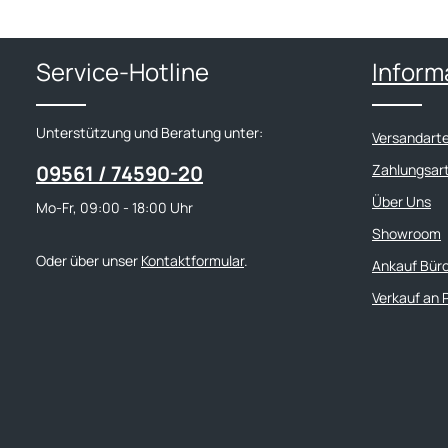
160 cm Länge: 160 oder 180 cm Höhe: 74 cm
160 cm Läng
und Lieferung: Schreibtisch wird de
Tischplattenbreite 80 cm Garantie: 5 Jahre
Tischplattenbreite 8
im Karton g
Garantie Lieferung und Montage: zerlegt, in
Garantie Lieferung und Montage: zerlegt, in
möglich
Kartonage verpackt
Kartonage v
Service-Hotline
Inform
Unterstützung und Beratung unter:
Versandart
09561 / 74590-20
Zahlungsar
Über Uns
Mo-Fr, 09:00 - 18:00 Uhr
Showroom
Oder über unser
Kontaktformular
.
Ankauf Bür
Verkauf an 