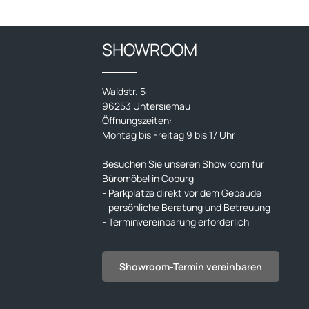
 zu 38
 kg
V
SHOWROOM
auch:
1 Minute an,
efe: 180 cm
Waldstr. 5
nlos)
96253 Untersiemau
Öffnungszeiten:
Montag bis Freitag 9 bis 17 Uhr
rvice gegen
Besuchen Sie unseren Showroom für
Büromöbel in Coburg
- Parkplätze direkt vor dem Gebäude
- persönliche Beratung und Betreuung
- Terminvereinbarung erforderlich
Showroom-Termin vereinbaren