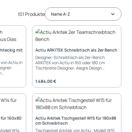
101 Produkte
chteckig mit
Actiu ARKITEK Schreibtisch als 2er Bench
Designer-Schreibtisch als 2er-Bench
von Actiu in
ARKITEK von Actiu in 160 oder 180 cm
signer:
Tischbreite Designer: Alegre Design
Bermerkung: für größere Bench-Lösungen
iert 10 mm
gibt es passende Anbau-Schreibtische
Regulärer Preis:
1.484,00 €
handelt)
Tischplatte: Tischplatte zweiteilig je 160 /
180 x 80 cm Melamin: 19 mm mit 2 mm ABS-
 verchromt 2
Kante Compact Laminat: 13 mm in weiss
:
oder ahorn - sehr robust und kratzfest
sch-Pad
(gegen Aufpreis) Gestell Aluminium
Traversengestell in pulverbeschichtet,
is)
poliert oder verchromt 2 Stellbeine-Paare =
 für 160x80
Actiu Arkitek Tischgestell W15 für 180x88
4 Tischbeine Füße: Gleiter verchromt mit
cm Schreibtisch
s (gegen
Anti-Rutsch-Pad Elektrifizierung:
 Modell W14
Tischgestell Arkitek von Actiu : Modell W15
Aufpreis)
Kabeldurchlass durchgehend weiss oder