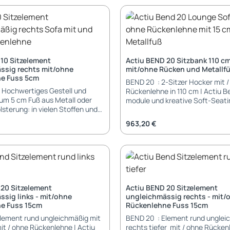
lehne) Sitzhöhe: 43 cm
Montage: Konferenztisch wird demontiert
64,3 cm Höhe: 43 cm (ohne Rüc
ge: Sitzelement wird
geliefert Aufbau-Service gegen
68 cm (mit Rückenlehne) Sitzh
geliefert - einfache Montage
möglich
Lieferung und Montage: Sitzelement wird
ckenlehne müssen mit Sitz
demontiert geliefert - einfach
werden
Füße und Rückenlehne müssen m
verbunden werden
10 Sitzelement
Actiu BEND 20 Sitzbank 110 cm
ssig rechts mit/ohne
mit/ohne Rücken und Metallf
e Fuss 5cm
BEND 20 : 2-Sitzer Hocker mit 
nd
Rückenlehne in 110 cm | Actiu B
um 5 cm Fuß aus Metall oder
module und kreative Soft-Seati
Programm von Actiu. Alle Sitze
 Kollektion Actiu Sitzfläche und
können miteinander kombiniert
eis:
Regulärer Preis:
963,20 €
en unterschiedliche Farben
ermöglichen grenzenlose Kreativ
Eigenschaften: Sitz: gepolstert mit
e: 43 cm (ohne Rückenlehne) /
Polyurethan-Kaltschaum; 55-6
Rückenlehne) Sitzhöhe: 43 cm
stabiles Holzgestell Rücken: gepolstert
ge: Sitzelement wird
Füße: Metallfüße pulverbeschichtet
geliefert - einfache Montage
schwarz 15 cm hohe Metalfüße
ckenlehne müssen mit Sitz
Abmessungen: Länge: 110 cm Tiefe: 64,3 cm
 20 Sitzelement
Actiu BEND 20 Sitzelement
werden
Höhe: 43 cm (ohne Rückenlehne
sig links - mit/ohne
ungleichmässig rechts - mit/
(mit Rückenlehne) Sitzhöhe: 4
e Fuss 15cm
Rückenlehne Fuss 15cm
Garantie: 5 Jahre Garantie Lieferung und
lement rund ungleichmäßig mit
BEND 20 : Element rund unglei
Montage: Artikel wird montiert geliefert -
 mit / ohne Rückenlehne | Actiu
rechts tiefer mit / ohne Rücken
teilweise müssen nur noch die 