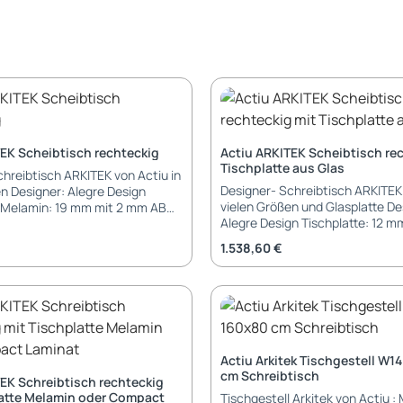
EK Scheibtisch rechteckig
Actiu ARKITEK Scheibtisch re
Tischplatte aus Glas
hreibtisch ARKITEK von Actiu in
Designer- Schreibtisch ARKITEK 
n Designer: Alegre Design
vielen Größen und Glasplatte De
-
Alegre Design Tischplatte: 12 mm
Schichtstoff: 13 mm - sehr
Sicherheitsglas (6+6 mm) lamin
kratzfest (gegen Aufpreis)
eis:
Regulärer Preis:
1.538,60 €
Sicherheitsglas weiß (wärmebe
Gestell Aluminium Traversengestell in
chtet, poliert oder verchromt 2
pulverbeschichtet, poliert oder
are = 4 Tischbeine Füße:
Stellbeine-Paare = 4 Tischbeine Füße
chromt mit Anti-Rutsch-Pad
Gleiter verchromt mit Anti-Rut
urchlass
Elektrifizierung: Kabelwanne durchgehend
 weiss oder silber (gegen
weiss oder silber (gegen Aufpre
abelwanne durchgehend weiss
Actiu Arkitek Tischgestell W14
Kabelkanal (gegen Aufpreis) Zubehör:
(gegen Aufpreis) Kabelkanal
cm Schreibtisch
EK Schreibtisch rechteckig
Sichtblende aus Sicherheitsgla
chtblende aus
latte Melamin oder Compact
Tischgestell Arkitek von Actiu :
Aufpreis) PC-Halterung (gegen 
er Compact Laminat PC-