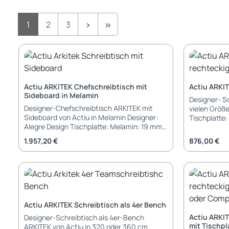
Seite
Seite
Seite
1
2
3
Actiu ARKITEK Chefschreibtisch mit
Actiu ARKIT
Sideboard in Melamin
Designer- Sc
Designer-Chefschreibtisch ARKITEK mit
vielen Größe
Sideboard von Actiu in Melamin Designer:
Tischplatte: Melamin: 19 mm mit 2 mm ABS
Alegre Design Tischplatte: Melamin: 19 mm
Kante HPL / 
mit 2 mm ABS-Kante Gestell Aluminium
robust und 
Regulärer Preis:
Regulärer Pr
1.957,20 €
876,00 €
Traversengestell in pulverbeschichtet,
Gestell Aluminium Traversengestell in
poliert oder verchromt Füße: Gleiter
pulverbeschi
verchromt mit Anti-Rutsch-Pad
Stellbeine-Pa
Elektrifizierung: Kabeldurchlass
Gleiter ver
durchgehend weiss oder silber (gegen
Elektrifizierung: Kabeld
Aufpreis) Kabelwanne durchgehend weiss
durchgehend
oder silber (gegen Aufpreis) Kabelkanal
Aufpreis) K
Actiu ARKITEK Schreibtisch als 4er Bench
(gegen Aufpreis) Zubehör: PC-Halterung
oder silber 
Actiu ARKIT
Designer-Schreibtisch als 4er-Bench
Abmessungen: Tischbreite: 200 / 220 cm
(gegen Aufpreis) Zubehör: Si
mit Tischp
ARKITEK von Actiu in 320 oder 360 cm
Tischlänge: 100 cm Tischhöhe: 74,5 cm
Melamin od