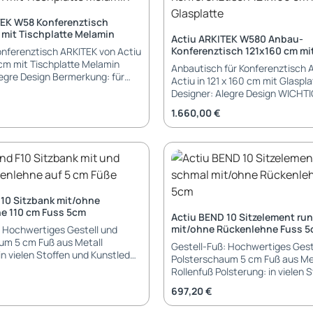
ice gegen Aufpreis möglich
TEK W58 Konferenztisch
 mit Tischplatte Melamin
Actiu ARKITEK W580 Anbau-
Konferenztisch 121x160 cm mit
onferenztisch ARKITEK von Actiu
 cm mit Tischplatte Melamin
Anbautisch für Konferenztisch 
egre Design Bermerkung: für
Actiu in 121 x 160 cm mit Glaspla
ferenztische können mehrere
Designer: Alegre Design WICHTI
mmengestellt Anbau- /
handelt sich hier nur um einen 
eis:
Regulärer Preis:
1.660,00 €
stisch 120 x 160 cm für
! Element kann nicht alleine ste
e Tischplatte:
Bermerkung: Abautisch für größere
zweiteilig je 120 x 160 cm 19 mm
Konferenztische können mehrer
 in Melamin mit ABS-
zusammengestellt Anbau- /
ium
Erweiterungstisch für z.B. 241 x
tell in pulverbeschichtet,
beliebige Tischlänge Tischplatte:
 verchromt 3 Stellbeine-Paare =
Tischplatte 121 x 160 cm 6 + 6 
 10 Sitzbank mit/ohne
Sicherheitsglas laminiert 10 mm
e 110 cm Fuss 5cm
0
Actiu BEND 10 Sitzelement ru
Sicherheitsglas gehärtet weiß Gestell
ge: 241 cm Tischhöhe: 74,5 cm
mit/ohne Rückenlehne Fuss 
nd
Aluminium Traversengestell in
um 5 cm Fuß aus Metall
pulverbeschichtet, poliert oder
Gestell-Fuß: Hochwertiges Gestell und
Stellbeine-Paare = 6 Beine Füße: Gleiter
Polsterschaum 5 cm Fuß aus Met
ufbau-Service gegen Aufpreis
 Actiu Sitzfläche und Rücken
verchromt mit Anti-Rutsch-Pad
Rollenfuß Polsterung: in vielen Stoffen und
rschiedliche Farben haben
Abmessungen: Tischbreite: 160 cm
Kunstleder - Kollektion Actiu Si
eis:
Regulärer Preis:
697,20 €
cm
Tischlänge: 121 cm Tischhöhe: 7
Rücken können unterschiedlich
 (ohne Rückenlehne) / 68 cm
Garantie: 5 Jahre Garantie Lieferung und
haben Abmessung: Breite: 102,7 cm Tiefe: