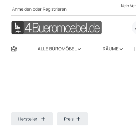
- Kein V
Anmelden
oder
Registrieren
m Hauptinhalt springen
Zur Suche springen
Zur Hauptnavigation springen
ALLE BÜROMÖBEL
RÄUME
Hersteller
Preis