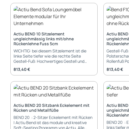
(mit Rücken
Aluminium Gestell in pulverbeschichtet,
Lieferung und Monta
poliert oder verchromt 3 Tischbeine
demontiert 
Designer-Gestell Füße: Gleiter verchromt
Füße und Rü
mit Anti-Rutsch-Pad Abmessungen:
verbunden 
Tischbreite: 100 cm rund | 130 cm rund
Tischlänge: 100 cm rund | 130 cm rund
Actiu BEND 10 Sitzelement
Actiu BEND 
Tischhöhe: 74,5 cm Garantie: 5 Jahre
ungleichmässig links mit/ohne
ungleichmä
Garantie Lieferung und Montage:
Rückenlehne Fuss 5cm
Rückenlehn
Besprechungstisch rund wird demontiert
geliefert Aufbau-Service gegen Aufpreis
WICHTIG: bei diesem Sitzelement ist die
Gestell-Fuß: Hochwertiges Gestell u
möglich
linke Seite tiefer wie die rechte Seite
Polsterscha
Gestell-Fuß: Hochwertiges Gestell und
Rollenfuß Polsterung: in vielen Stoffen und
Polsterschaum 5 cm Fuß aus Metall oder
Kunstleder -
Regulärer Preis:
Regulärer Pr
813,40 €
813,40 €
Rollenfuß Polsterung: in vielen Stoffen und
Rücken könn
Kunstleder - Kollektion Actiu Sitzfläche und
haben Abmessung: Breite: 117,1 cm Tiefe:
Rücken können unterschiedliche Farben
64,3 cm Höh
haben Abmessung: Breite: 117,1 cm Tiefe:
68 cm (mit 
64,3 cm Höhe: 43 cm (ohne Rückenlehne) /
Lieferung und Monta
68 cm (mit Rückenlehne) Sitzhöhe: 43 cm
demontiert 
Lieferung und Montage: Sitzelement wird
Füße und Rü
Actiu BEND 20 Sitzbank Eckelement mit
Actiu BEND
demontiert geliefert - einfache Montage
verbunden 
Rücken und Metallfüße
ungleichmäs
Füße und Rückenlehne müssen mit Sitz
Rückenlehn
BEND 20 : 2-Sitzer Eckelement mit Rücken
verbunden werden
BEND 20 : E
| Actiu Bend ist das module und kreative
links tiefer
Soft-Seating Programm von Actiu. Alle