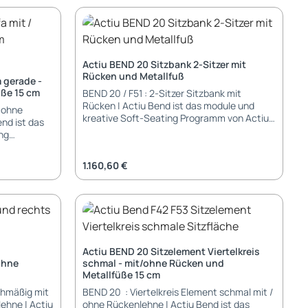
kenlehne) /
64,3 cm Höhe: 43 cm (ohne Rückenlehne) /
 Aufpreis
öhe: 43 cm
68 cm (mit Rückenlehne) Sitzhöhe: 43 cm
Lieferung und Montage: Sitzelement wird
e Montage
demontiert geliefert - einfache Montage
it Sitz
Füße und Rückenlehne müssen mit Sitz
Actiu BEND 20 Sitzbank 2-Sitzer mit
verbunden werden
Rücken und Metallfuß
 gerade -
üße 15 cm
BEND 20 / F51 : 2-Sitzer Sitzbank mit
Rücken | Actiu Bend ist das module und
/ ohne
kreative Soft-Seating Programm von Actiu.
end ist das
Alle Sitzelemente können miteinander
ng
kombiniert werden und ermöglichen
lemente
grenzenlose Kreativität. Eigenschaften:
 werden und
Regulärer Preis:
1.160,60 €
Sitz: gepolstert mit Polyurethan-
ität.
Kaltschaum; 55-60 kg/m3 stabiles
Holzgestell Rücken: gepolstert Füße:
0 kg/m3
Metallfüße pulverbeschichtet schwarz 15
cm hohe Metallfüße Abmessungen: Breite:
110 cm Tiefe: 64,3 cm Höhe: 89 cm
Sitzbreite: 110 cm Sitzhöhe: 43 cm
Actiu BEND 20 Sitzelement Viertelkreis
Garantie: 5 Jahre Garantie Lieferung und
) / 89 cm
ohne
schmal - mit/ohne Rücken und
Montage: Artikel wird montiert geliefert -
3 cm
Metallfüße 15 cm
teilweise müssen nur noch die Füße noch
montiert werden
chmäßig mit
BEND 20 : Viertelkreis Element schmal mit /
lehne | Actiu
ohne Rückenlehne | Actiu Bend ist das
Füße noch