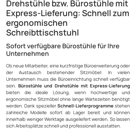
Drehstühle bzw. Bürostühle mit
wahlweise für weiche oder harte Böden inkl. Dondola-
Sitzgelenk Abmessungen: Sitzhöhe 44 - 53 cm Sitzbreite
Express-Lieferung: Schnell zum
48,5 cm Sitztiefe 43 - 49 cm Lehnenhöhe 60 cm
Lehnenbreite 43 cm Gesamthöhe 103 - 116 cm Gesamtbreite
ergonomischen
70 cm Gesamttiefe 61 cm Gewicht 17 kg Lieferung und
Montage: zerlegt, in Kartonage geliefert Garantie: 5 Jahre
Schreibttischstuhl
Hersteller-Garantie
Sofort verfügbare Bürostühle für Ihre
Unternehmen
Ob neue Mitarbeiter, eine kurzfristige Büroerweiterung oder
der Austausch bestehender Sitzmöbel: In vielen
Unternehmen muss die Büroeinrichtung schnell verfügbar
sein.
Bürostühle und Drehstühle mit Express-Lieferung
bieten die ideale Lösung, wenn hochwertige und
ergonomische Sitzmöbel ohne lange Wartezeiten benötigt
werden. Dank spezieller
Schnell-Lieferprogramme
stehen
zahlreiche Modelle sofort ab Lager bereit und können
innerhalb weniger Werktage ausgeliefert werden. So lassen
sich Arbeitsplätze schnell und professionell ausstatten.