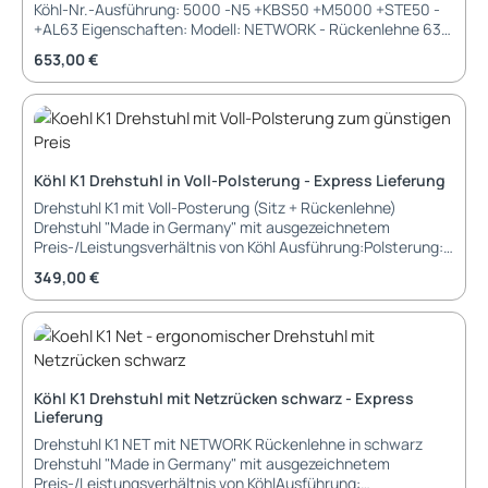
Köhl-Nr.-Ausführung: 5000 -N5 +KBS50 +M5000 +STE50 -
Doppelrollen Abmessungen: Tiefe: 70 cm Höhe: 116 - 133 cm
+AL63 Eigenschaften: Modell: NETWORK - Rückenlehne 63
Sitztiefe: 45 cm Sitzhöhe: 42 - 54 cm Lieferung und
cm Sitzpolster: KOMFORT-Sitz oder AIR-Seat mit
Montage: Lieferung erfolgt teilmontiert im Karton zur
Regulärer Preis:
653,00 €
Seitenprofil (gegen Aufpreis) Polsterung Sitz:
einfachen Selbstmontage
PHOENIX Havana YP009 (schwarz) Farbe: schwarz
Rückenlehne: RUNNER - Farbe: 60999 (schwarz)
Rückenunterstützung: mit KÖHL-Bandscheiben-Stütze
(KBS®) Armlehnen: Nr.63 (3D) schwarz, höhen- und
tiefeneinstellbar Funktion: AUTO-Synchron-Mechanik,
Köhl K1 Drehstuhl in Voll-Polsterung - Express Lieferung
Gehäuse schwarz, automatische Gewichtseinstellung mit
Feinjustierung Sitztiefeneinstellung: Schiebesitz 50mm
Drehstuhl K1 mit Voll-Posterung (Sitz + Rückenlehne)
Fußkreuz: Polyamid schwarz Rollen: weich, Ø 60mm,
Drehstuhl "Made in Germany" mit ausgezeichnetem
Standard Lieferung: montiert, in Kartonage verpackt
Preis-/Leistungsverhältnis von Köhl Ausführung:Polsterung:
Stoff PHOENIX Havana YP009 (schwarz)Armlehnen: 2D,
Regulärer Preis:
349,00 €
Halter schwarzFunktionen: Synchron-Mechanik, Gehäuse
schwarz, Schiebesitz 50 mm serienmäßigFußkreuz:
Polyamid schwarzRollen: universal, Ø 60mm Garantie: 3
Jahre Herstellergarantie Lieferung und Montage:
demontiert, in Kartonage
Köhl K1 Drehstuhl mit Netzrücken schwarz - Express
Lieferung
Drehstuhl K1 NET mit NETWORK Rückenlehne in schwarz
Drehstuhl "Made in Germany" mit ausgezeichnetem
Preis-/Leistungsverhältnis von KöhlAusführung: