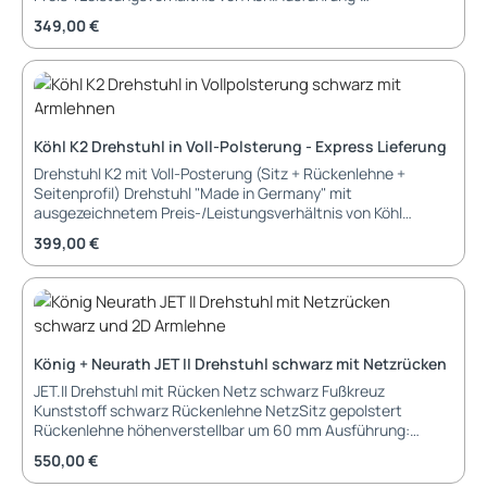
Rückenlehne: Netz RUNNER schwarz Rückenlehne mit
Regulärer Preis:
349,00 €
Lordosenstütze Sitzpolster: Stoff PHOENIX schwarz
Armlehnen: 2D, Halter schwarz Funktionen: Synchron-
Mechanik, Gehäuse schwarz, Schiebesitz 50 mm
serienmäßig Fußkreuz: Polyamid schwarz Rollen: universal, Ø
60mm Garantie: 3 Jahre Herstellergarantie Lieferung und
Montage: demontiert, in Kartonage
Köhl K2 Drehstuhl in Voll-Polsterung - Express Lieferung
Drehstuhl K2 mit Voll-Posterung (Sitz + Rückenlehne +
Seitenprofil) Drehstuhl "Made in Germany" mit
ausgezeichnetem Preis-/Leistungsverhältnis von Köhl
Polsterung: Stoff URBAN Subway YN009 (schwarz) mit
Regulärer Preis:
399,00 €
Seitenprofil 60025 Armlehnen: 2D, Halter schwarz
Funktionen: Synchron-Mechanik, Gehäuse schwarz,
Schiebesitz 50 mm serienmäßig Fußkreuz: Polyamid schwarz
Rollen: universal, Ø 60mm Garantie: 3 Jahre
Herstellergarantie Lieferung und Montage: demontiert, in
Kartonage
König + Neurath JET II Drehstuhl schwarz mit Netzrücken
JET.II Drehstuhl mit Rücken Netz schwarz Fußkreuz
Kunststoff schwarz Rückenlehne NetzSitz gepolstert
Rückenlehne höhenverstellbar um 60 mm Ausführung:
Stoffgruppe Sitzpolster: Sonderstoff (000) Farbe
Regulärer Preis:
550,00 €
Sitzpolster: Schwarz YP009 (S073) Farbe Rückenlehne: