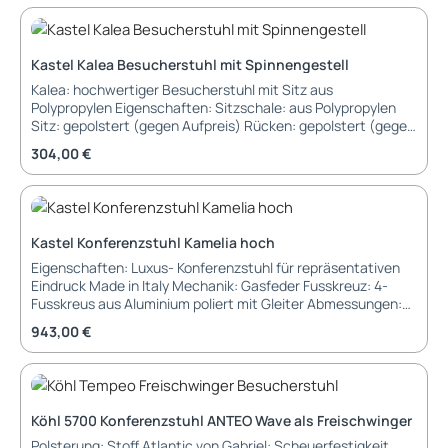
zerlegt, im Karton montiert, im Karton (gegen Aufpreis)
Kastel Kalea Besucherstuhl mit Spinnengestell
Kalea: hochwertiger Besucherstuhl mit Sitz aus
Polypropylen Eigenschaften: Sitzschale: aus Polypropylen
Sitz: gepolstert (gegen Aufpreis) Rücken: gepolstert (gegen
Aufpreis) Armlehnen: ohne Armlehnen mit Armlehnen
Regulärer Preis:
304,00 €
Mechanik: ohne Gasfeder mit Gasfeder Gestell:
Spidergestell, drehbar Spidergestell mit Rollen Spidergestell
mit Rollen, drehbar Gestellfarben: AB - weiss lackiert AN -
schwarz lackiert ACC - verchromt (gegen Aufpreis)
Abmessungen: Breite: 59 cm Tiefe: 56 cm Höhe: 74 cm
Kastel Konferenzstuhl Kamelia hoch
Sitzhöhe: 44 cm Sitzbreite: 48 cm Lieferung und Montage:
Eigenschaften: Luxus- Konferenzstuhl für repräsentativen
Stuhl wird montiert im Karton geliefert
Eindruck Made in Italy Mechanik: Gasfeder Fusskreuz: 4-
Fusskreus aus Aluminium poliert mit Gleiter Abmessungen:
Breite: 61 cm Tiefe: 61 cm Höhe: 109 bis 121 cm Sitzhöhe: 44
Regulärer Preis:
943,00 €
bis 56 cm Montage und Lieferung: zerlegt, im Karton
montiert, im Karton (gegen Aufpreis)
Köhl 5700 Konferenzstuhl ANTEO Wave als Freischwinger
Polsterung: Stoff Atlantic von Gabriel: Scheuerfestigkeit