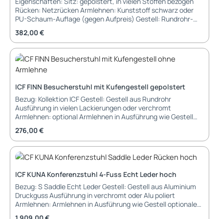
Eigenschaften: Sitz: gepolstert, in vielen Stoffen bezogen
Rücken: Netzrücken Armlehnen: Kunststoff schwarz oder
PU-Schaum-Auflage (gegen Aufpreis) Gestell: Rundrohr-
Stahlgestell pulverbeschichtet oder verchromt (gegen
Regulärer Preis:
382,00 €
Aufpreis) Gas-Lift inkl. Höhenverstellung 12 cm Hub
Füßkreuz: 5-strahliges Fußkreuz aus Kunststoff, Aluminium
pulverbschichtet oder poliert (gegen Aufpreis) Füße: 5 x
Rolle für Hart- oder Weichboden Abmessungen: Breite: 68
cm Tiefe: 68 cm Höhe: 83 bis 95 cm Sitzhöhe: 45 bis 57 cm
Garantie: 3 Jahre Hersteller-Garantie
ICF FINN Besucherstuhl mit Kufengestell gepolstert
Bezug: Kollektion ICF Gestell: Gestell aus Rundrohr
Ausführung in vielen Lackierungen oder verchromt
Armlehnen: optional Armlehnen in Ausführung wie Gestell
Füß/Gleiter: Gleiter aus Kunstoff schwarz Lieferung und
Regulärer Preis:
276,00 €
Montage: montiert im Karton Garantie 36 Monate Garantie
Abmessungen: Breite: Tiefe: Höhe: Sitzbreite: Sitztiefe:
Sitzhöhe:
ICF KUNA Konferenzstuhl 4-Fuss Echt Leder hoch
Bezug: S Saddle Echt Leder Gestell: Gestell aus Aluminium
Druckguss Ausführung in verchromt oder Alu poliert
Armlehnen: Armlehnen in Ausführung wie Gestell optionale
Polsterung in Saddle Echt Leder Füß/Gleiter: Gleiter aus
Regulärer Preis:
1.909,00 €