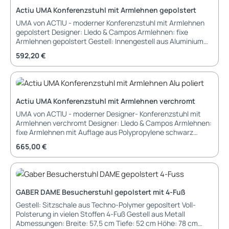
Actiu UMA Konferenzstuhl mit Armlehnen gepolstert
UMA von ACTIU - moderner Konferenzstuhl mit Armlehnen
gepolstert Designer: Lledo & Campos Armlehnen: fixe
Armlehnen gepolstert Gestell: Innengestell aus Aluminium
mit PUR Formschaum umschäumt (90-100 kg/m3 Dichte)
Regulärer Preis:
592,20 €
Sitz: Polsterung aus 3 mm Polyurethan-Schaum (22kg/m3
Dichte) + Bezug Rücken: Polsterung aus 3 mm Polyurethan-
Schaum (22kg/m3 Dichte) + Bezug Fußkreuz: 5-Stern
Fußkreuz aus Aluminium poliert Gleiter: 5 x Gleiter aus
Kunststoff schwarz mit Anti-Rutsch Abmessungen: Breite:
Actiu UMA Konferenzstuhl mit Armlehnen verchromt
67,5 cm Tiefe: 67,5 cm Höhe: 88 cm Sitzbreite: 49 cm
UMA von ACTIU - moderner Designer- Konferenzstuhl mit
Sitztiefe: 43 cm Sitzhöhe: 44 cm Normen und Zertifikate:
Armlehnen verchromt Designer: Lledo & Campos Armlehnen:
UNE-EN 16139:13. Garantie: 5 Jahre Garantie Lieferung und
fixe Armlehnen mit Auflage aus Polypropylene schwarz
Montage: Teil-montiert geliefert im Karton Aufbau-Service
Armlehnen aus Metall verchromt Gestell: Innengestell aus
oder montiert geliefert gegen Aufpreis möglich
Regulärer Preis:
665,00 €
Aluminium mit PUR Formschaum umschäumt (90-100 kg/m3
Dichte) Sitz: Polsterung aus 3 mm Polyurethan-Schaum
(22kg/m3 Dichte) + Bezug Rücken: Polsterung aus 3 mm
Polyurethan-Schaum (22kg/m3 Dichte) + Bezug Fußkreuz:
5-Stern Fußkreuz aus Aluminium poliert Gleiter: 5 x Gleiter
GABER DAME Besucherstuhl gepolstert mit 4-Fuß
aus Kunststoff schwarz mit Anti-Rutsch Abmessungen:
Gestell: Sitzschale aus Techno-Polymer geposltert Voll-
Breite: 67,5 cm Tiefe: 67,5 cm Höhe: 88 cm Sitzbreite: 46 cm
Polsterung in vielen Stoffen 4-Fuß Gestell aus Metall
Sitztiefe: 43 cm Sitzhöhe: 44 cm Normen und Zertifikate:
Abmessungen: Breite: 57,5 cm Tiefe: 52 cm Höhe: 78 cm
UNE-EN 16139:13. Garantie: 5 Jahre Garantie Lieferung und