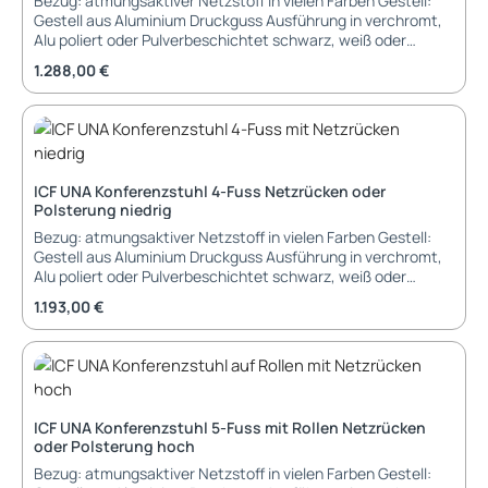
Bezug: atmungsaktiver Netzstoff in vielen Farben Gestell:
Gestell aus Aluminium Druckguss Ausführung in verchromt,
Alu poliert oder Pulverbeschichtet schwarz, weiß oder
bronzefarbig Armlehnen: inklusive Armlehnen in Ausführung
Regulärer Preis:
1.288,00 €
wie Gestell Füß/Gleiter: Gleiter aus Kunstoff schwarz
Funktionen: 360 Grad drehbar Rückstell-Automatik in
Ausgangsposition (gegen Aufpreis) Lieferung und Montage:
montiert im Karton Garantie 36 Monate Garantie
Abmessungen: Breite: Tiefe: Höhe: 104 cm Sitzbreite: 60 cm
Sitztiefe: 48 cm Sitzhöhe: 46 cm
ICF UNA Konferenzstuhl 4-Fuss Netzrücken oder
Polsterung niedrig
Bezug: atmungsaktiver Netzstoff in vielen Farben Gestell:
Gestell aus Aluminium Druckguss Ausführung in verchromt,
Alu poliert oder Pulverbeschichtet schwarz, weiß oder
bronzefarbig Armlehnen: optionale Armlehnen in Ausführung
Regulärer Preis:
1.193,00 €
wie Gestell Füß/Gleiter: Gleiter aus Kunstoff schwarz
Funktionen: 360 Grad drehbar Rückstell-Automatik in
Ausgangsposition (gegen Aufpreis) Lieferung und Montage:
montiert im Karton Garantie 36 Monate Garantie
Abmessungen: Breite: 51 cm Tiefe: Höhe: 88 cm Sitzbreite:
51 cm Sitztiefe: 48 cm Sitzhöhe: 46 cm
ICF UNA Konferenzstuhl 5-Fuss mit Rollen Netzrücken
oder Polsterung hoch
Bezug: atmungsaktiver Netzstoff in vielen Farben Gestell: