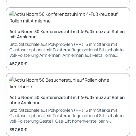
Sitzschale: Innen-Gestell aus Metall/Stahl mit PUR-Schaum
gespritzt Sitzschale: PUR-Schaum 90 kg/m3 Dichte Gestell:
Pyramiden Gestell aus Holz Buche natur oder schwarz
lackiert 360 grad drehbares Gestell mit Rückstell-Funktion
Abmessungen: Breite: 58,5 cm Tiefe: 61,6 cm Höhe: 83,3 cm
Sitzbreite: 58,5 cm Sitztiefe: 61,6 cm Sitzhöhe: 47,6 cm
Actiu Noom 50 Konferenzstuhl mit 4-Fußkreuz auf Rollen
Garantie: 3 Jahre Garantie Lieferung und Montage: in
mit Armlehne
Kartonage, vormontiert, Sitzschale und Gestell müssen
noch verbunden werden.
Sitz: Sitzschale aus Polypropylen (P.P.), 5 mm Stärke mit
Glasfaser optional mit Polsterauflage optional Sitzschale in
Voll-Polsterung Armlehnen: Armlehnen aus Metall ohne
Auflage Gestell: Gas-Lift höhenverstellbar 4-strahliges
Regulärer Preis:
457,80 €
Fußkreuz pulverbeschichtet Füße: Design-Universall-Rollen
für Hart- und Weichböden Abmessungen: Breite: 58,7 cm
Tiefe: 58,7 cm Höhe: 81,3 bis 87,3 cm Sitzhöhe: (ohne
Kissen) Garantie: 3 Jahre Garantie Lieferung und Montage:
im Karton, zerlegt
Actiu Noom 50 Konferenzstuhl mit 4-Fußkreuz auf Rollen
ohne Armlehne
Sitz: Sitzschale aus Polypropylen (P.P.), 5 mm Stärke mit
Glasfaser optional mit Polsterauflage optional Sitzschale in
Voll-Polsterung Gestell: Gas-Lift höhenverstellbar 4-
strahliges Fußkreuz pulverbeschichtet Füße: Design-
Regulärer Preis:
397,60 €
Universall-Rollen für Hart- und Weichböden Abmessungen: