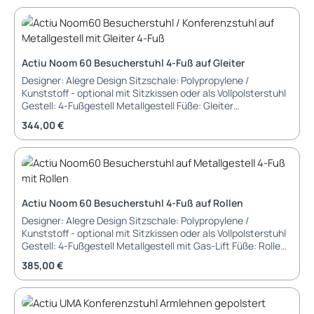
Breite: 58,7 cm Tiefe: 58,7 cm Höhe: 81,3 bis 87,3 cm
Sitzhöhe: (ohne Kissen) Garantie: 3 Jahre Garantie
Lieferung und Montage: im Karton, zerlegt
Actiu Noom 60 Besucherstuhl 4-Fuß auf Gleiter
Designer: Alegre Design Sitzschale: Polypropylene /
Kunststoff - optional mit Sitzkissen oder als Vollpolsterstuhl
Gestell: 4-Fußgestell Metallgestell Füße: Gleiter
Abmessungen: Breite: 58,7 cm Tiefe: 56,1 cm Höhe: 81,2 cm
Regulärer Preis:
344,00 €
Sitzbreite: 58,7 cm Sitztiefe: 56,1 cm Sitzhöhe: 46,3 cm
Herstellergarantie: 5 Jahre Lieferung und Montage:
montiert, in Kartonage verpackt
Actiu Noom 60 Besucherstuhl 4-Fuß auf Rollen
Designer: Alegre Design Sitzschale: Polypropylene /
Kunststoff - optional mit Sitzkissen oder als Vollpolsterstuhl
Gestell: 4-Fußgestell Metallgestell mit Gas-Lift Füße: Rollen
Abmessungen: Breite: 58,7 cm Tiefe: 56,1 cm Höhe: 78,0 bis
Regulärer Preis:
385,00 €
84,0 cm Sitzbreite: 58,7 cm Sitztiefe: 56,1 cm Sitzhöhe: 42,4
bis 48,4 cm Herstellergarantie: 5 Jahre Lieferung und
Montage: montiert, in Kartonage verpackt