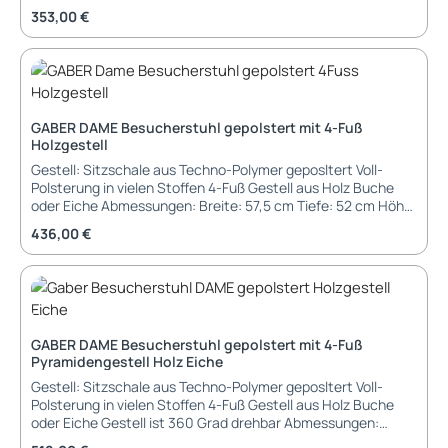
Sitzhöhe: 46 cm Lieferung und Montage: teilmontiert in
Montage: Teil-montiert geliefert im Karton Aufbau-Service
Regulärer Preis:
353,00 €
Kartonage verpackt, Sitzschale und Füße müssen noch
oder montiert geliefert gegen Aufpreis möglich
verbunden werden
GABER DAME Besucherstuhl gepolstert mit 4-Fuß
Holzgestell
Gestell: Sitzschale aus Techno-Polymer geposltert Voll-
Polsterung in vielen Stoffen 4-Fuß Gestell aus Holz Buche
oder Eiche Abmessungen: Breite: 57,5 cm Tiefe: 52 cm Höhe:
78 cm Sitzhöhe: 46 cm Lieferung und Montage: teilmontiert
Regulärer Preis:
436,00 €
in Kartonage verpackt, Sitzschale und Füße müssen noch
verbunden werden
GABER DAME Besucherstuhl gepolstert mit 4-Fuß
Pyramidengestell Holz Eiche
Gestell: Sitzschale aus Techno-Polymer geposltert Voll-
Polsterung in vielen Stoffen 4-Fuß Gestell aus Holz Buche
oder Eiche Gestell ist 360 Grad drehbar Abmessungen:
Breite: 57,5 cm Tiefe: 52 cm Höhe: 77 cm Sitzhöhe: 46 cm