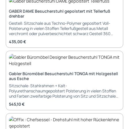
GABER DAME Besucherstuhl gepolstert mit Tellerfuß
drehbar
Gestell: Sitzschale aus Techno-Polymer geposltert Voll-
Polsterung in vielen Stoffen Tellerfußgestell aus Metall
verchromt oder pulverbeschichtet schwarz Gestell 360
Grad drehbar Abmessungen: Breite: 57,5 cm Tiefe: 52 cm
Regulärer Preis:
435,00 €
Höhe: 79,2 cm Sitzhöhe: 47,4 cm Lieferung und Montage:
teilmontiert in Kartonage verpackt, Sitzschale und Füße
müssen noch verbunden werden
Gabler Büromöbel Besucherstuhl TONGA mit Holzgestell
aus Esche
Sitzschale: Stahlrahmen + Kalt-
Polyurethanschaumgepolstert Polsterung in vielen Stoffen
und Farben zweifarbige Polsterung von Sitz und Sitzschale
außen Gestell: Gestell aus Massivholz Esche Esche in natur
Regulärer Preis:
545,10 €
oder schwarz gebeizt Füße: Gleiter aus Kunststoff schwarz
Abmessungen: Breite: 60 cm Tiefe: 55,5 cm Höhe: 80,5 cm
Sitzhöhe: 47 cm Garantie: 3 Jahre Garantie auf Stuhl und
Bezug Lieferung und Montage: demontiert, in Kartonage
verpackt