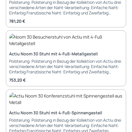
88 cm Sitzbreite: 43 cm Sitztiefe: 46 cm Sitzhöhe: 44 cm
Polsterung: Polsterung in Bezug der Kollektion von Actiu drei
Armlehnenhöhe: 68 cm Garantie: 5 Jahre Garantie Lieferung
verschiedene Arten der Naht-Verarbeitung: Einfache Naht:
und Montage: montiert im Karton
Einfarbig Französische Naht: Einfarbig und Zweifarbig
Abgesetzte Börde-Naht: Einfarbig mit farbiger Börde
Regulärer Preis:
781,20 €
Sitzschale: Innen-Gestell aus Metall/Stahl mit PUR-Schaum
gespritzt Sitzschale: PUR-Schaum 90 kg/m3 Dichte Gestell:
4-Fuß-Gestell aus Holzgestell Buche natur oder schwarz
lackiert Abmessungen: Breite: 58,5 cm Tiefe: 61,6 cm Höhe:
83,3 cm Sitzbreite: 58,5 cm Sitztiefe: 61,6 cm Sitzhöhe: 47,6
cm Garantie: 3 Jahre Garantie Lieferung und Montage: in
Actiu Noom 30 Stuhl mit 4-Fuß-Metallgestell
Kartonage, vormontiert, Sitzschale und Gestell müssen
noch verbunden werden.
Polsterung: Polsterung in Bezug der Kollektion von Actiu drei
verschiedene Arten der Naht-Verarbeitung: Einfache Naht:
Einfarbig Französische Naht: Einfarbig und Zweifarbig
Abgesetzte Börde-Naht: Einfarbig mit farbiger Börde
Regulärer Preis:
753,20 €
Sitzschale: Innen-Gestell aus Metall/Stahl mit PUR-Schaum
gespritzt Sitzschale: PUR-Schaum 90 kg/m3 Dichte Gestell:
4-Fuß-Gestell aus Metall pulverbeschichtet Abmessungen:
Breite: 58,5 cm Tiefe: 61,6 cm Höhe: 83,3 cm Sitzbreite: 58,5
cm Sitztiefe: 61,6 cm Sitzhöhe: 47,6 cm Garantie: 3 Jahre
Garantie Lieferung und Montage: in Kartonage, vormontiert,
Actiu Noom 30 Stuhl mit 4-Fuß-Spinnengestell
Sitzschale und Gestell müssen noch verbunden werden.
Polsterung: Polsterung in Bezug der Kollektion von Actiu drei
verschiedene Arten der Naht-Verarbeitung: Einfache Naht:
Einfarbig Französische Naht: Einfarbig und Zweifarbig