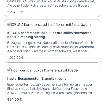
Gestell aus Aluminium Druckguss Ausführung in verchromt,
Alu poliert oder Pulverbeschichtet schwarz, weiß oder
bronzefarbig Armlehnen: inklusive Armlehnen in Ausführung
Regulärer Preis:
1.294,00 €
wie Gestell Füß/Gleiter: Gleiter aus Kunstoff schwarz
Funktionen: 360 Grad drehbar Rückstell-Automatik in
Ausgangsposition (gegen Aufpreis) Lieferung und Montage:
montiert im Karton Garantie 36 Monate Garantie
Abmessungen: Breite: Tiefe: Höhe: 104 cm Sitzbreite: 60 cm
ICF UNA Konferenzstuhl 5-Fuss mit Rollen Netzrücken
Sitztiefe: 48 cm Sitzhöhe: 46 cm
oder Polsterung niedrig
Bezug: atmungsaktiver Netzstoff in vielen Farben Gestell:
Gestell aus Aluminium Druckguss Ausführung in verchromt,
Alu poliert oder Pulverbeschichtet schwarz, weiß oder
bronzefarbig Armlehnen: optionale Armlehnen in Ausführung
Regulärer Preis:
1.200,00 €
wie Gestell Füß/Gleiter: Rollen für Weich- und Hartboden
Funktionen: 360 Grad drehbar Rückstell-Automatik in
Ausgangsposition (gegen Aufpreis) Lieferung und Montage:
montiert im Karton Garantie 36 Monate Garantie
Abmessungen: Breite: 51 cm Tiefe: Höhe: 88 cm (fixe
Kastel Besucherstuhl Kamelia niedrig
Sitzhöhe / 88 bis 98 cm (variable Sitzhöhe) Sitzbreite: 51 cm
Eigenschaften: Luxus- Besucherstuhl für repräsentativen
Sitztiefe: 48 cm Sitzhöhe: 46 cm (fixe Sitzhöhe / 44 bis 54
Eindruck Made in Italy Mechanik: Gasfeder Fusskreuz:
cm (variable Sitzhöhe)
AL4: 4-Fusskreuz aus Pressguss-Aluminium, glänzend mit
Gleitern Abmessungen: Breite: 61 cm Tiefe: 61 cm Höhe: 91
Regulärer Preis:
884,00 €
bis 103 cm Sitzhöhe: 44 bis 56 cm Montage und Lieferung: