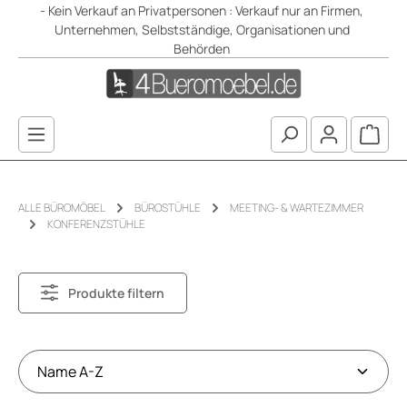
- Kein Verkauf an Privatpersonen : Verkauf nur an Firmen,
Zum Hauptinhalt springen
Unternehmen, Selbstständige, Organisationen und
Behörden
Waren
ALLE BÜROMÖBEL
BÜROSTÜHLE
MEETING- & WARTEZIMMER
KONFERENZSTÜHLE
Produkte filtern