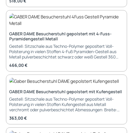
Regulärer Preis:
518,00 €
Lieferung und Montage: teilmontiert in Kartonage verpackt,
Sitzschale und Füße müssen noch verbunden werden
GABER DAME Besucherstuhl gepolstert mit 4-Fuss-
Pyramidengestell Metall
Gestell: Sitzschale aus Techno-Polymer geposltert Voll-
Polsterung in vielen Stoffen 4-Fuß Pyramiden-Gestell aus
Metall pulverbeschichtet schwarz oder weiß Gestell 360
Grad drehbar Abmessungen: Breite: 72,5 cm Tiefe: 72,5 cm
Regulärer Preis:
466,00 €
Höhe: 77 cm Sitzhöhe: 46 cm Lieferung und Montage:
teilmontiert in Kartonage verpackt, Sitzschale und Füße
müssen noch verbunden werden
GABER DAME Besucherstuhl gepolstert mit Kufengestell
Gestell: Sitzschale aus Techno-Polymer geposltert Voll-
Polsterung in vielen Stoffen Kufengestell aus Metall
verchromt oder pulverbeschichtet Abmessungen: Breite:
57,5 cm Tiefe: 52 cm Höhe: 77 cm Sitzhöhe: 46 cm Lieferung
Regulärer Preis:
363,00 €
und Montage: teilmontiert in Kartonage verpackt,
Sitzschale und Füße müssen noch verbunden werden