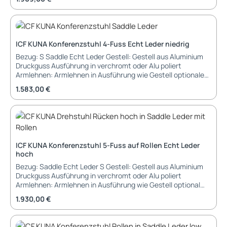
Kunstoff schwarz Funktionen: 360 Grad drehbar Rückstell-
Automatik in Ausgangsposition (gegen Aufpreis) Lieferung
und Montage: montiert im Karton Garantie 36 Monate
Garantie Abmessungen: Breite: Tiefe: Höhe: Sitzbreite:
Sitztiefe: Sitzhöhe:
ICF KUNA Konferenzstuhl 4-Fuss Echt Leder niedrig
Bezug: S Saddle Echt Leder Gestell: Gestell aus Aluminium
Druckguss Ausführung in verchromt oder Alu poliert
Armlehnen: Armlehnen in Ausführung wie Gestell optionale
Polsterung in Saddle Echt Leder Füß/Gleiter: Gleiter aus
Regulärer Preis:
1.583,00 €
Kunstoff schwarz Funktionen: 360 Grad drehbar Rückstell-
Automatik in Ausgangsposition (gegen Aufpreis) Lieferung
und Montage: montiert im Karton Garantie 36 Monate
Garantie Abmessungen: Breite: Tiefe: Höhe: Sitzbreite:
Sitztiefe: Sitzhöhe:
ICF KUNA Konferenzstuhl 5-Fuss auf Rollen Echt Leder
hoch
Bezug: Saddle Echt Leder S Gestell: Gestell aus Aluminium
Druckguss Ausführung in verchromt oder Alu poliert
Armlehnen: Armlehnen in Ausführung wie Gestell optional
mit Polsterung in Saddle Echt Leder Füß/Gleiter: Rollen für
Regulärer Preis:
1.930,00 €
Weich- und Hartboden Funktionen: 360 Grad drehbar
Lieferung und Montage: montiert im Karton Garantie 36
Monate Garantie Abmessungen: Breite: Tiefe: Höhe: