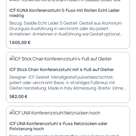
Sitzbreite: Sitztiefe: Sitzhöhe:
ICF KUNA Konferenzstuhl 5-Fuss mit Rollen Echt Leder
niedrig
Bezug: Saddle Echt Leder S Gestell: Gestell aus Aluminium
Druckguss Ausführung in verchromt oder Alu poliert
Armlehnen: Armlehnen in Ausführung wie Gestell optional
mit Polsterung in Saddle Echt Leder Füß/Gleiter: Rollen für
Regulärer Preis:
1.605,00 €
Weich- und Hartboden Funktionen: 360 Grad drehbar
Lieferung und Montage: montiert im Karton Garantie 36
Monate Garantie Abmessungen: Breite: Tiefe: Höhe:
Sitzbreite: Sitztiefe: Sitzhöhe:
ICF Stick Chair Konferenzstuhl mit 4-Fuß auf Gleiter
Designer: ICF Gestell: Metallgestell pulverbeschichtet,
poliert oder verchromt Basis: 4-strahliges Fußkreuz mit
Gleiter Herstellung: Made in Italy Abmessung: Breite: (ohne
Armlehne) 49 cm / (mit Armlehne) 60 cm Höhe: 88 cm
Regulärer Preis:
582,00 €
Sitzhöhe: 50 cm Lieferung und Montage: montiert, in
Kartonage verpackt
ICF UNA Konferenzstuhl 4-Fuss Netzrücken oder
Polsterung hoch