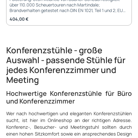
über 110.000 Scheuertouren nach Martindale;
Brandverhalten getestet nach DIN EN 1021, Teil 1 und 2; EU
Ecolabel; Schadstofffrei nach Öko-Tex Standard 100; 100%
Regulärer Preis:
404,00 €
Schwermetallfrei Sitzkomfort: KOMFORT-Sitz ohne
Seitenprofil (standart) KOMFORT-Sitz mit Seitenprofil
(gegen Aufpreis) Armlehnen: mit Armlehnen mit Auflage
schwarz Gestell: Rundrohr-Gestell in pulverbeschichtet
schwarz Rundrohr-Gestell in verchromt (gegen Aufpreis)
Konferenzstühle - große
Rollen: Universal-Gleiter für weiche Böden (Teppich) und
harte Böden (Laminat) Soft-Wollfilz-Gleiter (gegen
Auswahl - passende Stühle für
Aufpreis) Abmessungen:: Sitzbreite: 470 mm Sitztiefe: 430 -
480 mm (mit Schiebesitz) Sitzhöhe: 415 - 535 mm Breite:
jedes Konferenzzimmer und
710 mm (ohne Armlehne) Tiefe: 730 - 800 mm Höhe: 1030 -
1150 mm (ohne Armlehne) Garantie und Gewährleistung: 3
Meeting
Jahre Hersteller-Garantie von Köhl Lieferung und Montage:
Besucherstuhl wird montiert geliefert Auszeichnungen:
Hochwertige Konferenzstühle für Büro
Allgemein: Die Modellreihe TEMPEO® entspricht der DIN EN
1335. Zusätzlich besitzt diese Modellreihe folgende
und Konferenzzimmer
Zertifikate: TÜV-Rheinland: Ergonomie geprüft, GS-Zeichen
Wer nach hochwertigen und eleganten Konferenzstühlen
sucht, ist hier im Onlineshop an der richtigen Adresse.
Konferenz-, Besucher- und Meetingstuhl sollten durch
einen hohen Sitzkomfort sowie ein ansprechendes Design