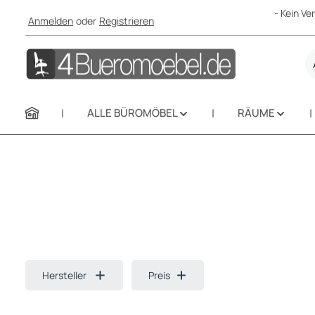
- Kein V
Anmelden
oder
Registrieren
m Hauptinhalt springen
Zur Suche springen
Zur Hauptnavigation springen
ALLE BÜROMÖBEL
RÄUME
Hersteller
Preis