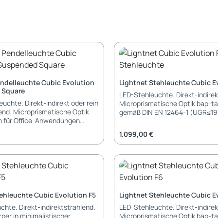
endelleuchte Cubic Evolution
Lightnet Stehleuchte Cubic E
 Square
LED-Stehleuchte. Direkt-indirek
uchte. Direkt-indirekt oder rein
Microprismatische Optik bap-ta
lend. Microprismatische Optik
gemäß DIN EN 12464-1 (UGR≤19
h für Office-Anwendungen
Minimalistischer Leuchtenkopf 
er: UGR≤19), alternativ
homogener und vollflächiger Au
eis:
Regulärer Preis:
1.099,00 €
 aus satiniertem Acrylglas für
Lichtpunkte. Indirektanteil mit
leuchtung. Minimalistische
asymmetrischer Lichtlenkung fü
 mit perfekt homogener und
präzise, gleichmäßige Ausleuch
r Auflösung der Lichtpunkte.
Arbeitsflächen. Leuchtenkorpu
il mit innovativer
Aluminiumprofil wahlweise natur
logie. Speziell gerichtete
weiß, graphit bzw. schwarz lack
 für breitstrahlende
hochglänzend/schwarz verchro
ehleuchte Cubic Evolution F5
Lightnet Stehleuchte Cubic E
llung und präzise
Getrennt stufenlose Dimmung 
chte. Direkt-indirektstrahlend.
LED-Stehleuchte. Direkt-indirek
g der relevanten
Lichtkammern für Direkt-/ Indire
per in minimalistischer
Microprismatische Optik bap-ta
hen. Leuchtenkorpus aus
über Bedienfeld am Mast, option