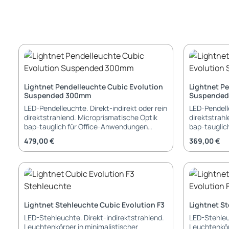
Lightnet Pendelleuchte Cubic Evolution
Lightnet P
Suspended 300mm
Suspended
LED-Pendelleuchte. Direkt-indirekt oder rein
LED-Pendelle
direktstrahlend. Microprismatische Optik
direktstrah
bap-tauglich für Office-Anwendungen
bap-tauglic
(Medium-Power: UGR≤19), alternativ
(Medium-Pow
Regulärer Preis:
Regulärer Pr
479,00 €
369,00 €
Opaldiffusor aus satiniertem Acrylglas für
Opaldiffusor
Allgemeinbeleuchtung. Minimalistische
Allgemeinbe
Formgebung mit perfekt homogener und
Formgebung
vollflächiger Auflösung der Lichtpunkte.
vollflächige
Indirektanteil mit innovativer
Indirektante
Linsentechnologie. Speziell gerichtete
Linsentechno
Lichtlenkung für breitstrahlende
Lichtlenkung
Lightnet Stehleuchte Cubic Evolution F3
Lightnet St
Deckenaufhellung und gleichmäßige
Deckenaufhe
LED-Stehleuchte. Direkt-indirektstrahlend.
LED-Stehleu
Ausleuchtung besonders weiter
Ausleuchtun
Leuchtenkörper in minimalistischer
Leuchtenkör
Arbeitsflächen. Leuchtenkorpus aus
Arbeitsfläc