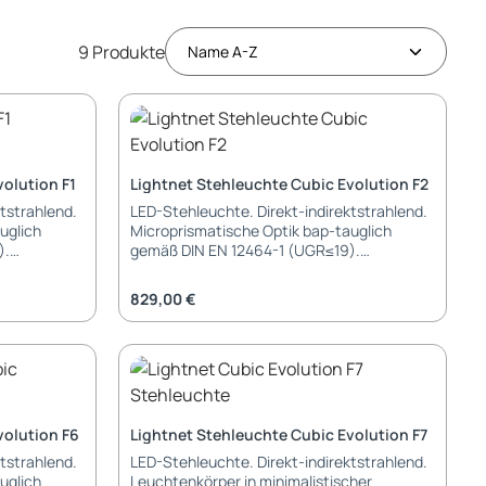
9 Produkte
volution F1
Lightnet Stehleuchte Cubic Evolution F2
tstrahlend.
LED-Stehleuchte. Direkt-indirektstrahlend.
uglich
Microprismatische Optik bap-tauglich
).
gemäß DIN EN 12464-1 (UGR≤19).
mit perfekt
Minimalistischer Leuchtenkopf mit perfekt
flösung der
homogener und vollflächiger Auflösung der
Regulärer Preis:
829,00 €
Lichtpunkte. Indirektanteil mit
r die
asymmetrischer Lichtlenkung für die
tung großer
präzise, gleichmäßige Ausleuchtung großer
s aus
Arbeitsflächen. Leuchtenkorpus aus
eloxiert,
Aluminiumprofil wahlweise natureloxiert,
iert oder
weiß, graphit bzw. schwarz lackiert oder
mt.
hochglänzend/schwarz verchromt.
volution F6
Lightnet Stehleuchte Cubic Evolution F7
der
Getrennt stufenlose Dimmung der
tstrahlend.
LED-Stehleuchte. Direkt-indirektstrahlend.
ktanteil
Lichtkammern für Direkt-/ Indirektanteil
uglich
Leuchtenkörper in minimalistischer
al mit
über Bedienfeld am Mast, optional mit