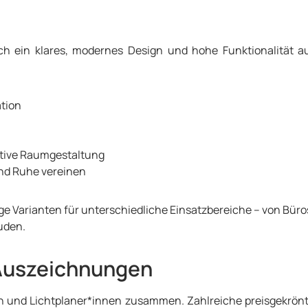
50 cm (gegen Aufpreis) Tube-
65 cm (gegen Aufpreis)
öhe: 2,5
cm | Bauhöhe: 2,5 cm 50 x 50
ch ein klares, modernes Design und hohe Funktionalität au
e: 2,5 cm 60 x 60 cm |
ahre Garantie
ule und LED-Betriebsgeräte
ng: teilmontiert im
ation
eative Raumgestaltung
und Ruhe vereinen
ige Varianten für unterschiedliche Einsatzbereiche – von Bü
uden.
 Auszeichnungen
en und Lichtplaner*innen zusammen. Zahlreiche preisgekrönt