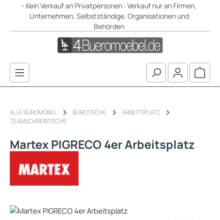
- Kein Verkauf an Privatpersonen : Verkauf nur an Firmen,
Zum Hauptinhalt springen
Unternehmen, Selbstständige, Organisationen und
Behörden
Waren
ALLE BÜROMÖBEL
BÜROTISCHE
ARBEITSPLATZ
TEAMSCHREIBTISCHE
Martex PIGRECO 4er Arbeitsplatz
Bildergalerie überspringen