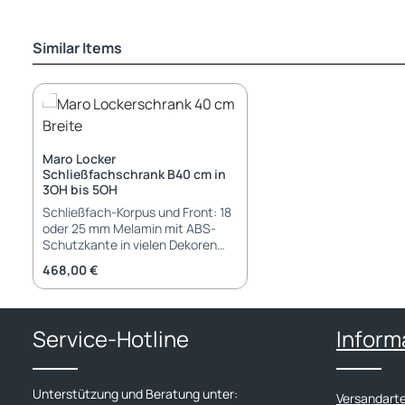
Similar Items
Produktgalerie überspringen
Maro Locker
Schließfachschrank B40 cm in
3OH bis 5OH
Schließfach-Korpus und Front: 18
oder 25 mm Melamin mit ABS-
Schutzkante in vielen Dekoren
Unterschiedliches Dekore für
Regulärer Preis:
468,00 €
Front und Korpus optional mit
Post-Schlitz und Fachboden pro
Tür Soft-Close-Scharniere Fach-
Schließsysteme:
Service-Hotline
Inform
Einpunktverriegelung mit
Wechselkern Zylinderschloss mit
Griffen
Zahlenkombinationsschloss
Unterstützung und Beratung unter:
Versandart