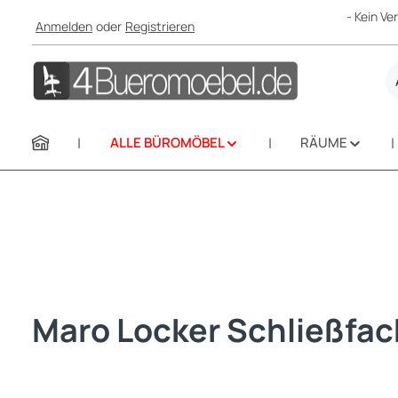
- Kein V
Anmelden
oder
Registrieren
m Hauptinhalt springen
Zur Suche springen
Zur Hauptnavigation springen
ALLE BÜROMÖBEL
RÄUME
Maro Locker Schließfac