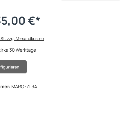
35,00 €*
wSt. zzgl. Versandkosten
 zirka 30 Werktage
nfigurieren
mmer:
MARO-ZL34