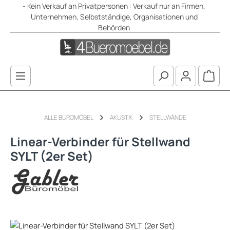
- Kein Verkauf an Privatpersonen : Verkauf nur an Firmen,
Zum Hauptinhalt springen
Unternehmen, Selbstständige, Organisationen und
Behörden
Waren
ALLE BÜROMÖBEL
AKUSTIK
STELLWÄNDE
Linear-Verbinder für Stellwand
SYLT (2er Set)
Bildergalerie überspringen