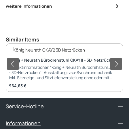
weitere Informationen
Produktgalerie überspringen
Similar Items
König + Neurath Bürodrehstuhl OKAY II - 3D-Netzrücken
Produktinformationen "König + Neurath Bürodrehstuhl JET II
- 3D-Netzrücken" Ausstattung: vsp-Synchronmechanik
inkl. Sitzneige- und Sitztiefenverstellung ohne oder mit
Armlehnen (gegen Aufpreis) inkl. Lordosenstütze,
Regulärer Preis:
964,63 €
asymmetrisch verstellbar mit Sitztiefenfederung Rollen (D
60 mm) für Teppichboden oder Hartböden Armlehnen: ohne
Armlehnen 3D-Multifunktionsarmlehne, Kunststoff schwarz
(gegen Aufpreis, auch mit Armauflage aus Leder)
Service-Hotline
Multifunktionsarmlehne, Kunststoff schwarz, Träger Alu
poliert (gegen Aufpreis) 4D-Multifunktionsarmlehne,
Kunststoff schwarz Gestell: Kunststoff Gestell in schwarz
Informationen
Fußkreuz: Fußkreuz aus Kunststoff schwarz, 60er Rollen