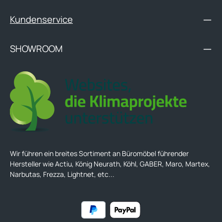
Fußkreuz aus Aluminium, 60er Rollen (gegen Aufpreis)
Fußkreuz aus Aluminium, 50er Rollen, flache Aufleger
Kundenservice
(gegen Aufpreis) Fußkreuz aus Chrom (gegen Aufpreis)
Fußkreuz aus Aluminium poliert (gegen Aufpreis) Rollen: Ø60
mm Rollen für Weich- oder Hartboden Abmessungen: Breite:
51 cm (mit Funktionsarmlehne 65 - 71 cm) Tiefe: 64,5 cm
SHOWROOM
Sitzbreite: 50 cm Sitztiefe: 42 - 47 cm Sitzhöhe: 42 - 51 cm
Garantie: 2 Jahre Garantie Montage und Lieferung:
demontiert, im Karton Montage-Service gegen Aufpreis
möglich Weitere Bezugsstoffe und Farben auf Anfrage.
Wir führen ein breites Sortiment an Büromöbel führender
Hersteller wie Actiu, König Neurath, Köhl, GABER, Maro, Martex,
Narbutas, Frezza, Lightnet, etc...