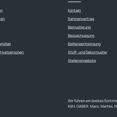
35 kg/m3
en
Kontakt
chmesser;
ten
Rahmenvertrag
er
Bemusterung
Tiefe: 67 cm
Bezuschussung
omöbel
Batterieentsorgung
Privatpersonen
Stoff- und Dekormuster
Stellenangebote
Wir führen ein breites Sortim
Köhl, GABER, Maro, Martex, Na