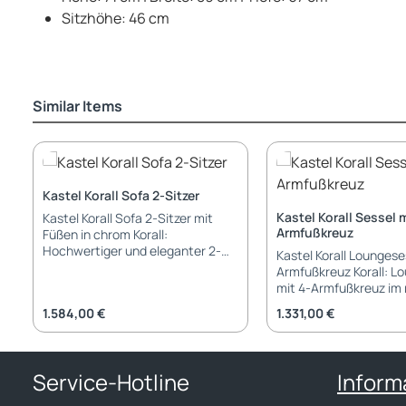
Sitzhöhe: 46 cm
Similar Items
Produktgalerie überspringen
Kastel Korall Sofa 2-Sitzer
Kastel Korall Sessel m
Kastel Korall Sofa 2-Sitzer mit
Armfußkreuz
Füßen in chrom Korall:
Hochwertiger und eleganter 2-
Kastel Korall Loungese
Sitzer für modern eingerichtete
Armfußkreuz Korall: L
Lounge- und Wartebereiche.
mit 4-Armfußkreuz im
Made in Italy hochwertig
Design, von Kastel. Made in Italy
Regulärer Preis:
Regulärer Preis:
1.584,00 €
1.331,00 €
verarbeitete Materialien
festes 4-Armfußkreuz
Eigenschaften: Sitzschale: aus
Eigenschaften: Sitzschal
Holz, Tanne Abdichtungen aus
Holz, Tanne Abdichtu
behandelten Holzfasern Sitz:
behandelten Holzfasern Si
Service-Hotline
Inform
gepolstert mit
gepolstert mit
Polyurethanschaum 16 cm stark;
Polyurethanschaum 16