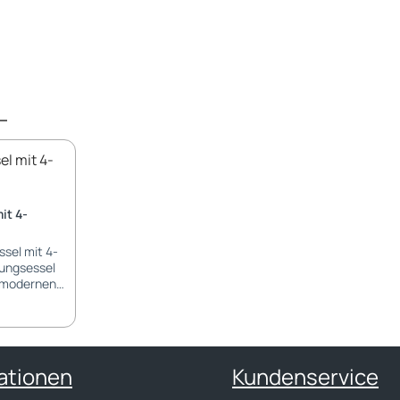
it 4-
ssel mit 4-
oungsessel
 modernen
e: aus
ngen aus
tz:
ationen
Kundenservice
 cm stark;