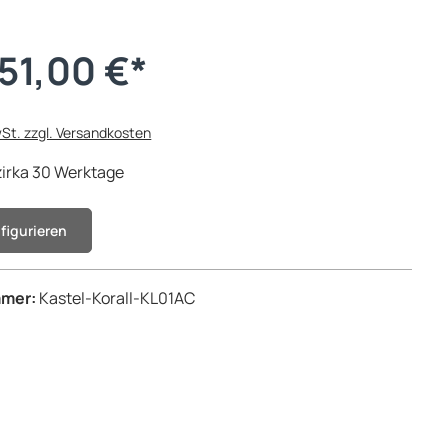
151,00 €*
wSt. zzgl. Versandkosten
 zirka 30 Werktage
nfigurieren
mmer:
Kastel-Korall-KL01AC