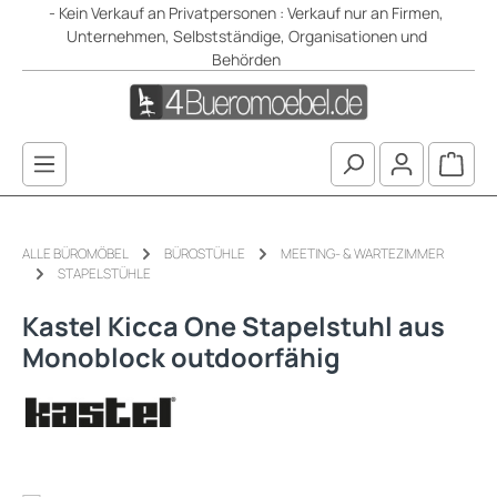
- Kein Verkauf an Privatpersonen : Verkauf nur an Firmen,
Zum Hauptinhalt springen
Unternehmen, Selbstständige, Organisationen und
Behörden
Waren
ALLE BÜROMÖBEL
BÜROSTÜHLE
MEETING- & WARTEZIMMER
STAPELSTÜHLE
Kastel Kicca One Stapelstuhl aus
Monoblock outdoorfähig