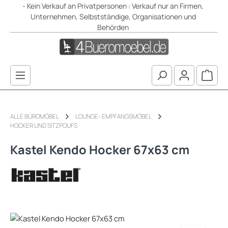
- Kein Verkauf an Privatpersonen : Verkauf nur an Firmen,
Zum Hauptinhalt springen
Unternehmen, Selbstständige, Organisationen und
Behörden
Waren
ALLE BÜROMÖBEL
LOUNGE- EMPFANGSMÖBEL
HOCKER UND SITZPOUFS
Kastel Kendo Hocker 67x63 cm
Bildergalerie überspringen