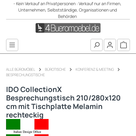
- Kein Verkauf an Privatpersonen : Verkauf nur an Firmen,
Zum Hauptinhalt springen
Unternehmen, Selbstständige, Organisationen und
Behörden
Waren
ALLE BÜROMÖBEL
BÜROTISCHE
KONFERENZ & MEETING
BESPRECHUNGSTISCHE
IDO CollectionX
Besprechungstisch 210/280x120
cm mit Tischplatte Melamin
rechteckig