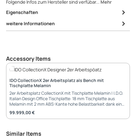
Folgende Infos zum Hersteller sind verfübar...
Mehr
Eigenschaften
weitere Informationen
Produktgalerie überspringen
Accessory Items
IDO CollectionX 2er Arbeitsplatz als Bench mit
Tischplatte Melamin
2er Arbeitsplatz CollectionX mit Tischplatte Melamin | I.D.O.
Italian Design Office Tischplatte: 18 mm Tischplatte aus
Melamin mit 2 mm ABS-Kante hohe Belastbarkeit dank einer
Dichte von 690 kg/m3 2 x Kabelklappe in Tischmitte (gegen
Regulärer Preis:
99.999,00 €
Aufpreis) Gestell: Tischbeine aus 12 mm Metall mit Laser
geschnitten und pulverbeschichtet Traversen aus Metall
60x20 mm pulverbeschichtet Füße: Gleiter aus Kunststoff
mit Nivellierung Abmessungen: Tischlänge: 120 cm, 140 cm,
Produktgalerie überspringen
Similar Items