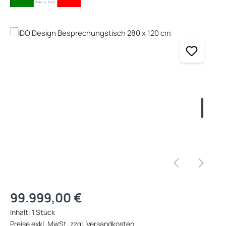
Bildergalerie überspringen
Regulärer Preis:
99.999,00 €
Inhalt:
1 Stück
Preise exkl. MwSt. zzgl. Versandkosten