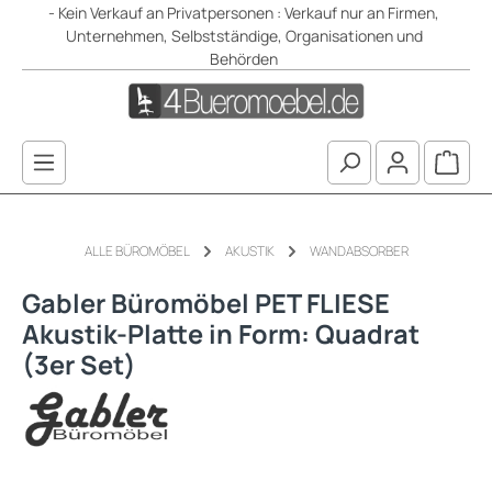
- Kein Verkauf an Privatpersonen : Verkauf nur an Firmen,
Zum Hauptinhalt springen
Unternehmen, Selbstständige, Organisationen und
Behörden
Waren
ALLE BÜROMÖBEL
AKUSTIK
WANDABSORBER
Gabler Büromöbel PET FLIESE
Akustik-Platte in Form: Quadrat
(3er Set)