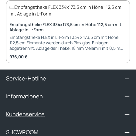
Empfangstheke FLEX 334x173,5 cm in Höhe 112,5 cm mit
Ablage in L-Form
Empfangstheke FLEX in L-Form | 334 x 173,5 cm mit Höhe
112,5 cm Elemente werden durch Plexiglas-Einlagen
abgetrennnt. Ablage der Theke: 18 mm Melamin mit 0,5 mm
ABS-Kante 6 mm Plexiglas- Einlagen Sichtblende der Theke:
Regulärer Preis:
976,00 €
25 mm Melamin mit 2 mm ABS-Kante 6 mm Plexiglas-
Einlagen Tisch vom Arbeitsplatz: Fixer Tisch als 320x80 cm
oder 2 x 160x80 cm in Tischhöhe 74 cm zusätzlicher
Anbautisch 80x60 cm 25 mm Melamin Tischplatte mit 2 mm
Service-Hotline
ABS-Kante Metallbeine 4 x 4 cm pulverbeschichtet
Kabeldurchlass mit Kabelkasten Abmessungen: Breite: 334
cm Tiefe: 173,5 cm Höhe: 112,5 cm Garantie: 5 Jahre Garantie
Informationen
Lieferung und Montage: zerlegt, in Kartonage verpackt
Kundenservice
SHOWROOM