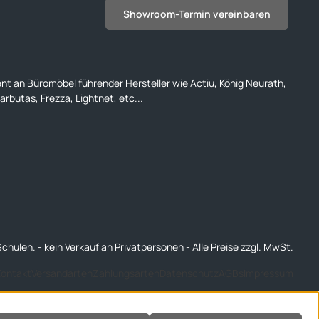
Showroom-Termin vereinbaren
ent an Büromöbel führender Hersteller wie Actiu, König Neurath,
rbutas, Frezza, Lightnet, etc...
chulen. - kein Verkauf an Privatpersonen - Alle Preise zzgl. MwSt.
Kontakt
Versandarten
Zahlungsarten
Datenschutz
AGBs
Impressum