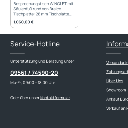
Besprechungstisch WINGLET mit
Säulenfuß rund von Bralco
Tischplatte: 28 mm Tischplatte
aus Melamin mit 2 mm ABS-Kante
Regulärer Preis:
1.060,00 €
Tischplatte rund 140 cm
Durchmesser Gestell:
Säulengestell aus Metall
pulverbeschichtet Füße: Gleiter
Service-Hotline
Inform
mit Niveauregulierung
Abmessungen: Tischlänge: 140
cm Tischbreite: 140 cm
Tischhöhe: 74 cm Garantie: 2
Unterstützung und Beratung unter:
Versandart
Jahre Garantie Lieferung und
Montage: Besprechungstisch
09561 / 74590-20
Zahlungsar
wird demontiert geliefert Aufbau-
Service gegen Aufpreis möglich
Über Uns
Mo-Fr, 09:00 - 18:00 Uhr
Showroom
Oder über unser
Kontaktformular
.
Ankauf Bür
Verkauf an 