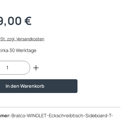
is:
9,00 €
wSt. zzgl. Versandkosten
 zirka 30 Werktage
Anzahl: Gib den gewünschten Wert ein od
In den Warenkorb
mmer:
Bralco-WINGLET-Eckschreibtisch-Sideboard-T-