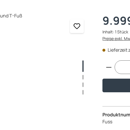
Regulärer Pre
9.99
Inhalt:
1 Stück
Preise exkl. M
Lieferzeit
Produkt 
Produktnu
Fuss