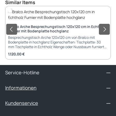
Produktgalerie überspringen
Similar Items
Bralco Arche Besprechungstisch 120x120 cm in Echtholz
Furnier mit Bodenplatte hochglanz
Besprechungstisch Arche 120x120 cm von Bralco mit
Bodenplatte in hochglanz Eigenschaften: Tischplatte: 30
mm Tischplatte in Echtholz Wenge oder Nussbaum furniert
Gestell: Holzgestell in Echtholz Wenge oder Nussbaum
Regulärer Preis:
1.120,00 €
furniert Füße: Bodenplatte in Metall hochglanz Gleiter mit
Nivellierung Abmessungen: Tischlänge: 120 cm Tischbreite:
120 cm Tischhöhe: 75 cm Garantie: 2 Jahre Garantie
Lieferung und Montage: Besprechungstisch wird demontiert
Service-Hotline
geliefert Aufbau-Service gegen Aufpreis möglich
Informationen
Kundenservice