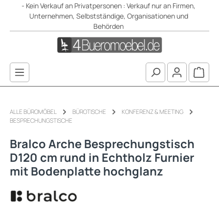
- Kein Verkauf an Privatpersonen : Verkauf nur an Firmen,
Zum Hauptinhalt springen
Unternehmen, Selbstständige, Organisationen und
Behörden
Waren
ALLE BÜROMÖBEL
BÜROTISCHE
KONFERENZ & MEETING
BESPRECHUNGSTISCHE
Bralco Arche Besprechungstisch
D120 cm rund in Echtholz Furnier
mit Bodenplatte hochglanz