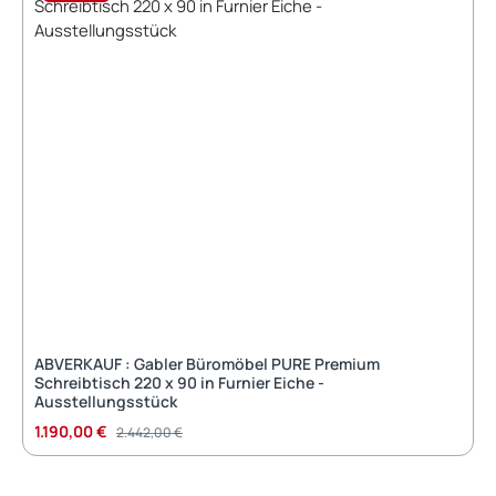
Sitzschale farbe:
Sitztiefe: 55 cm -
PO00209
Sitzhöhe: 40 cm
Feuerhemmender: Nein
Armlehne: Nein
Filzgleiter: Nein
Außenanstrich: Nein
Loch für den
Wasserablauf: Nein
ABVERKAUF : Gabler Büromöbel PURE Premium
Schreibtisch 220 x 90 in Furnier Eiche -
Ausstellungsstück
Verkaufspreis:
Regulärer Preis:
1.190,00 €
2.442,00 €