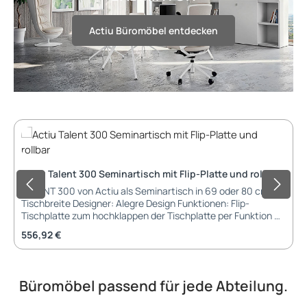
Actiu Büromöbel entdecken
Produktgalerie überspringen
Actiu Talent 300 Seminartisch mit Flip-Platte und rollbar
TALENT 300 von Actiu als Seminartisch in 69 oder 80 cm
Tischbreite Designer: Alegre Design Funktionen: Flip-
Tischplatte zum hochklappen der Tischplatte per Funktion 22
Grad drehbare Tischbeine für Tisch-in-Tisch-Stapelfunktion
Regulärer Preis:
556,92 €
Gestell mit Rollen zum einfachen Bewegen von A nach B
Klapptisch mit Verriegelungs- / Entriegelungssystem
Tischplatte: Melamin: 25 mm Tischplatte mit ABS-Kante
Antischock-Stosschutz aus Gummi Gestell: Aluminium -
Büromöbel passend für jede Abteilung.
Spritzwinkel in weiß oder schwarz mit einer Epoxy-
Lackierung Eingespritzte Aluminium-Eckverbindung zur