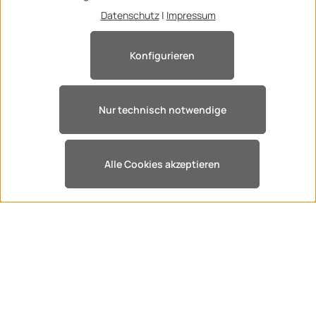
Datenschutz
|
Impressum
Konfigurieren
*Nur für Industrie, Gewerbe, Selbstständige, Behörden,
Schulen. - kein Verkauf an Privatpersonen - Alle Preise zzgl.
MwSt.
Nur technisch notwendige
Kontakt
Versandarten
Zahlungsarten
Datenschutz
AGBs
Impressum
© 2026 4bueromoebel.de - with
by
Zenit Design
Alle Cookies akzeptieren