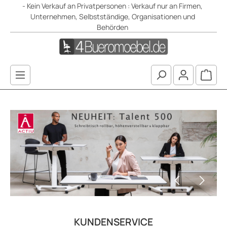
- Kein Verkauf an Privatpersonen : Verkauf nur an Firmen,
Zum Hauptinhalt springen
Unternehmen, Selbstständige, Organisationen und
Behörden
Waren
Bildergalerie überspringen
Mehr erfahren
Me
KUNDENSERVICE