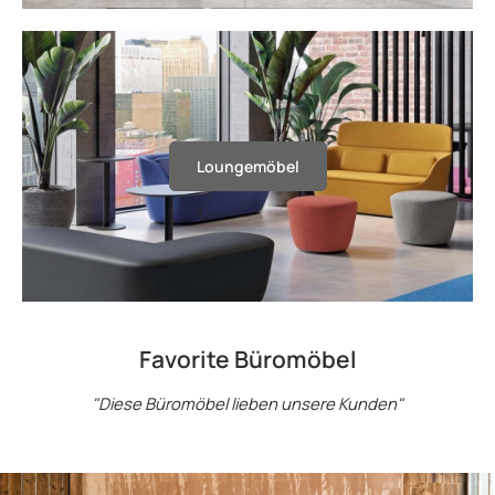
Loungemöbel
Loungemöbel
Favorite Büromöbel
"Diese Büromöbel lieben unsere Kunden"
MENSSULAjetzt entdecken