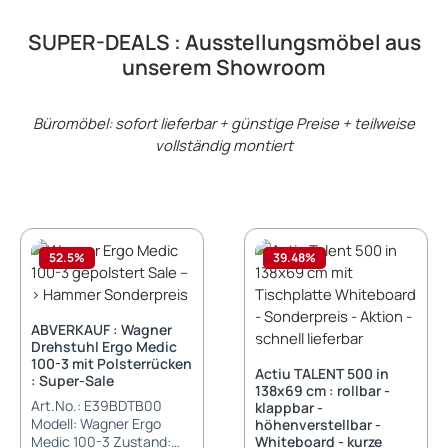
SUPER-DEALS : Ausstellungsmöbel aus
unserem Showroom
Büromöbel: sofort lieferbar + günstige Preise + teilweise
vollständig montiert
52.5
%
39.48
%
ABVERKAUF : Wagner
Drehstuhl Ergo Medic
100-3 mit Polsterrücken
Actiu TALENT 500 in
: Super-Sale
138x69 cm : rollbar -
Art.No.: E39BDTB00
klappbar -
Modell: Wagner Ergo
höhenverstellbar -
Medic 100-3 Zustand:
Whiteboard - kurze