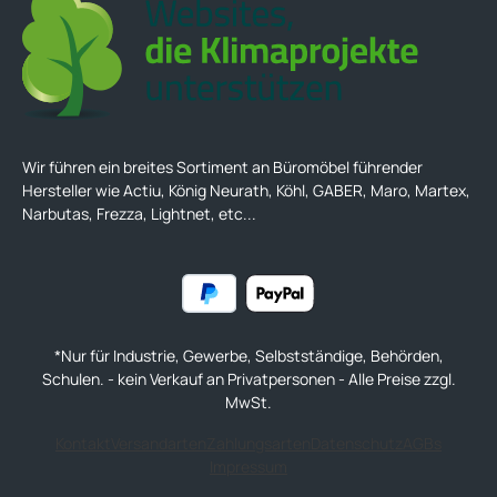
aus Aluminium pulverbeschichtet Füße: Designer-Füße in
pyramidenartiger Form Aluminium -Druckguss mit
Kunststoffgleiter pulverbeschichtet Abmessungen: Breite:
134 cm Tiefe: 67 cm Höhe: 44 cm Sitzhöhe: 44 cm Sitztiefe:
67 cm Garantie: 3 Jahre Garantie Lieferung und Montage:
wird demontiert geliefert Aufbau-Service gegen Aufpreis
möglich
Wir führen ein breites Sortiment an Büromöbel führender
Hersteller wie Actiu, König Neurath, Köhl, GABER, Maro, Martex,
Narbutas, Frezza, Lightnet, etc...
*Nur für Industrie, Gewerbe, Selbstständige, Behörden,
Schulen. - kein Verkauf an Privatpersonen - Alle Preise zzgl.
MwSt.
Kontakt
Versandarten
Zahlungsarten
Datenschutz
AGBs
Impressum