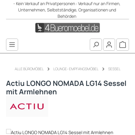
- Kein Verkauf an Privatpersonen : Verkauf nur an Firmen,
Zum Hauptinhalt springen
Unternehmen, Selbstständige, Organisationen und
Behörden
Waren
ALLE BÜROMÖBEL
LOUNGE- EMPFANGSMÖBEL
SESSEL
Actiu LONGO NOMADA LG14 Sessel
mit Armlehnen
Bildergalerie überspringen