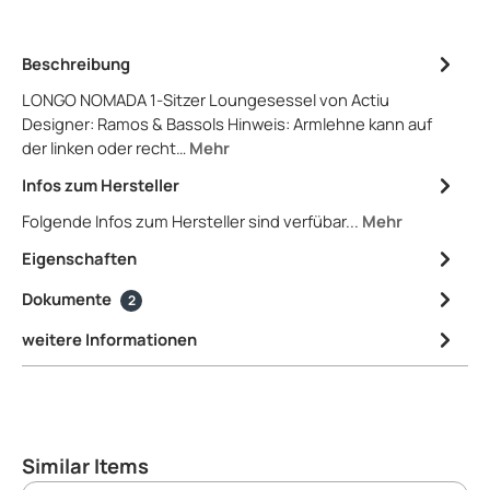
Beschreibung
LONGO NOMADA 1-Sitzer Loungesessel von Actiu
Designer: Ramos & Bassols Hinweis: Armlehne kann auf
der linken oder recht…
Mehr
Infos zum Hersteller
Folgende Infos zum Hersteller sind verfübar...
Mehr
Eigenschaften
Dokumente
2
weitere Informationen
Produktgalerie überspringen
Similar Items